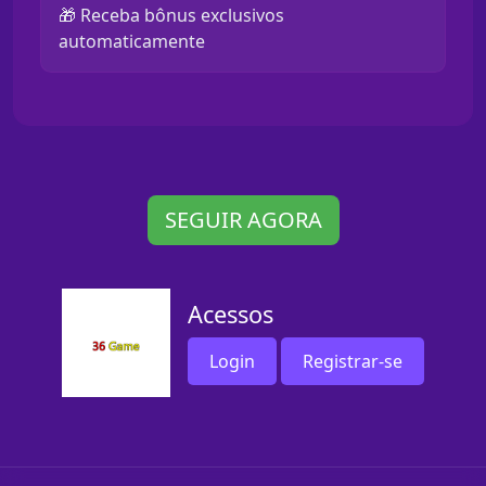
🎁 Receba bônus exclusivos
automaticamente
SEGUIR AGORA
Acessos
Login
Registrar-se