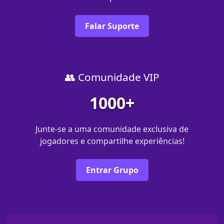
Falar Suporte
👥 Comunidade VIP
1000+
Junte-se a uma comunidade exclusiva de
jogadores e compartilhe experiências!
Entrar Grupo